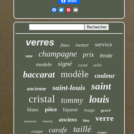
Share
verres
service
roemer
flûtes
champagne
prix
thistle
vase
signé
modele
taille
crystal
modèle
baccarat
couleur
saint
saint-louis
ancienne
cristal
louis
tommy
pièce
blanc
liqueur
rouge
gravé
verre
anciens
bleu
massenet
chantilly
taillé
carafe
coupe
coupes