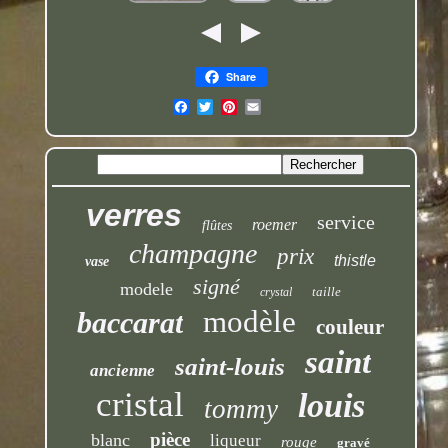
Share
verres
service
roemer
flûtes
champagne
prix
thistle
vase
signé
modele
taille
crystal
modèle
baccarat
couleur
saint
saint-louis
ancienne
cristal
louis
tommy
pièce
blanc
liqueur
rouge
gravé