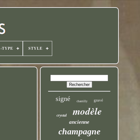
-TYPE
STYLE
signé
gravé
chantilly
modèle
crystal
ancienne
champagne