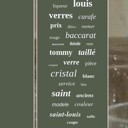
louis
liqueur
verres
carafe
prix
flûtes
roemer
baccarat
rouge
thistle
massenet
vase
taillé
tommy
verre
pièce
coupes
cristal
blanc
service
bleu
saint
anciens
couleur
modele
saint-louis
taille
coupe