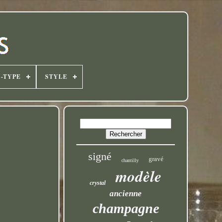
-TYPE
STYLE
signé
gravé
chantilly
modèle
crystal
ancienne
champagne