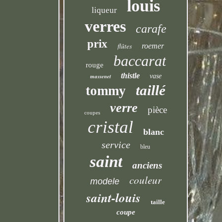
louis
liqueur
verres
carafe
prix
flûtes
roemer
baccarat
rouge
thistle
massenet
vase
taillé
tommy
verre
pièce
coupes
cristal
blanc
service
bleu
saint
anciens
couleur
modele
saint-louis
taille
coupe