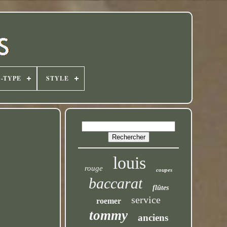
-TYPE
STYLE
louis
rouge
coupes
baccarat
flûtes
service
roemer
tommy
anciens