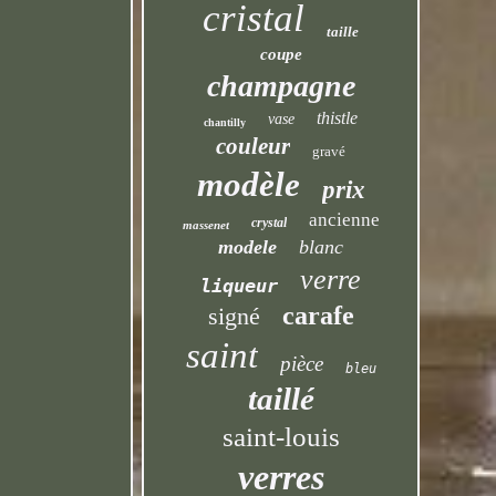
cristal
taille
coupe
champagne
thistle
vase
chantilly
couleur
gravé
modèle
prix
ancienne
crystal
massenet
modele
blanc
verre
liqueur
carafe
signé
saint
pièce
bleu
taillé
saint-louis
verres