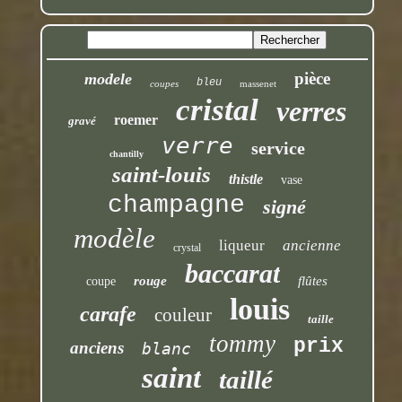
pièce
modele
bleu
coupes
massenet
cristal
verres
roemer
gravé
verre
service
chantilly
saint-louis
thistle
vase
champagne
signé
modèle
liqueur
ancienne
crystal
baccarat
rouge
flûtes
coupe
louis
carafe
couleur
taille
tommy
prix
anciens
blanc
saint
taillé