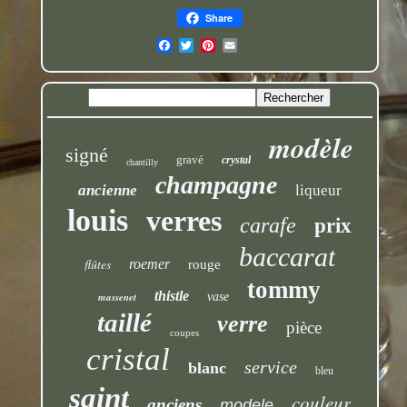
Share
modèle
signé
gravé
crystal
chantilly
champagne
ancienne
liqueur
louis
verres
carafe
prix
baccarat
flûtes
roemer
rouge
tommy
thistle
massenet
vase
taillé
verre
pièce
coupes
cristal
service
blanc
bleu
saint
couleur
anciens
modele