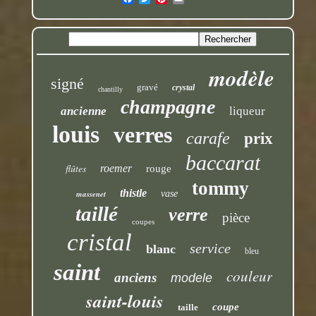
modèle
signé
gravé
crystal
chantilly
champagne
ancienne
liqueur
louis
verres
carafe
prix
baccarat
flûtes
roemer
rouge
tommy
thistle
massenet
vase
taillé
verre
pièce
coupes
cristal
service
blanc
bleu
saint
couleur
anciens
modele
saint-louis
coupe
taille