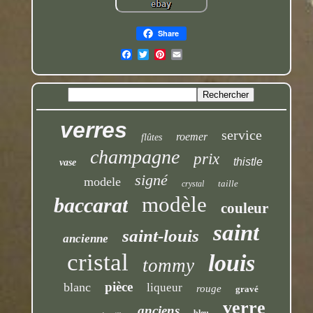
Share
verres
service
roemer
flûtes
champagne
prix
thistle
vase
signé
modele
taille
crystal
modèle
baccarat
couleur
saint
saint-louis
ancienne
cristal
louis
tommy
pièce
blanc
liqueur
rouge
gravé
verre
anciens