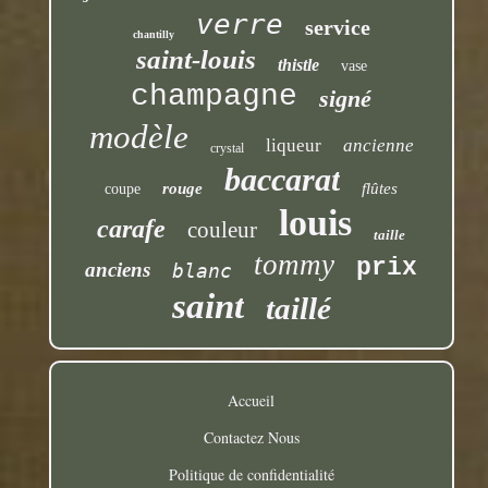
verre
service
chantilly
saint-louis
thistle
vase
champagne
signé
modèle
liqueur
ancienne
crystal
baccarat
rouge
flûtes
coupe
louis
carafe
couleur
taille
tommy
prix
anciens
blanc
saint
taillé
Accueil
Contactez Nous
Politique de confidentialité