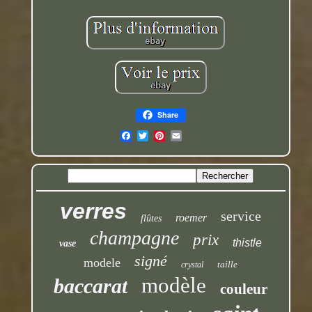
Share
verres
service
roemer
flûtes
champagne
prix
thistle
vase
signé
modele
taille
crystal
modèle
baccarat
couleur