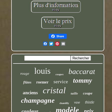
Share
louis
baccarat
rouge
coupes
tommy
service
roemer
flûtes
cristal
anciens
coupe
taille
champagne
thistle
vase
chantilly
modèle
prix
couleur