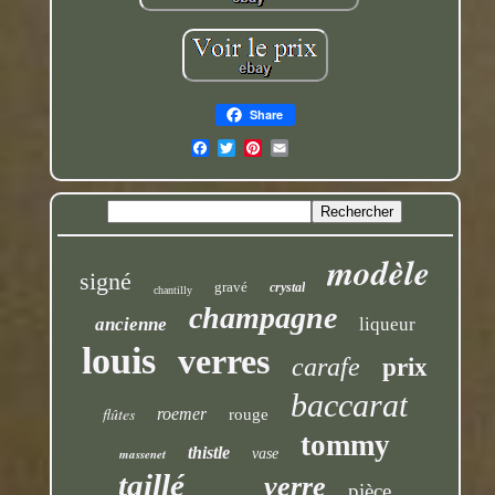
Share
modèle
signé
gravé
crystal
chantilly
champagne
ancienne
liqueur
louis
verres
carafe
prix
baccarat
flûtes
roemer
rouge
tommy
thistle
massenet
vase
taillé
verre
pièce