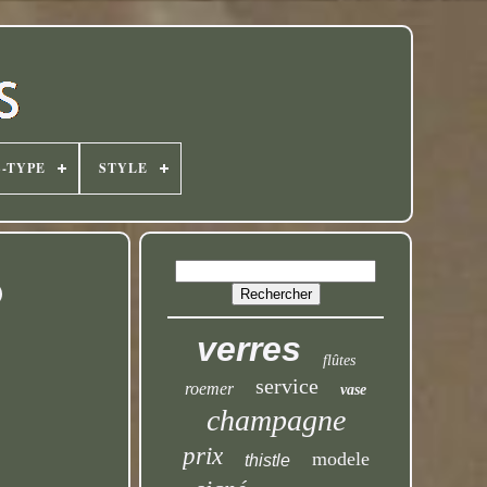
-TYPE
STYLE
)
verres
flûtes
service
roemer
vase
champagne
prix
modele
thistle