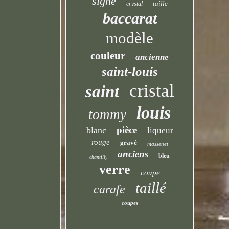
signé
taille
crystal
baccarat
modèle
couleur
ancienne
saint-louis
cristal
saint
louis
tommy
pièce
blanc
liqueur
rouge
gravé
massenet
anciens
bleu
chantilly
verre
coupe
taillé
carafe
coupes