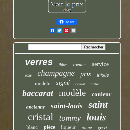
Share
verres
service
roemer
flûtes
champagne
prix
thistle
vase
signé
modele
taille
crystal
modèle
baccarat
couleur
saint
saint-louis
ancienne
cristal
louis
tommy
pièce
blanc
liqueur
rouge
gravé