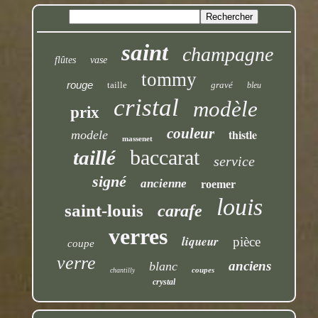
saint
champagne
flûtes
vase
tommy
rouge
taille
gravé
bleu
cristal
modèle
prix
couleur
thistle
modele
massenet
baccarat
taillé
service
signé
ancienne
roemer
louis
saint-louis
carafe
verres
liqueur
pièce
coupe
verre
anciens
blanc
coupes
chantilly
crystal