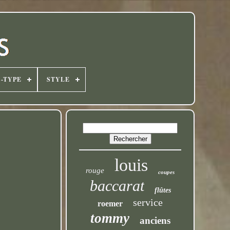
-TYPE
STYLE
louis
rouge
coupes
baccarat
flûtes
service
roemer
tommy
anciens