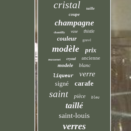
cristal
taille
coupe
champagne
thistle
vase
chantilly
couleur
gravé
modèle
prix
ancienne
crystal
massenet
modele
blanc
verre
liqueur
carafe
signé
saint
pièce
bleu
taillé
saint-louis
verres