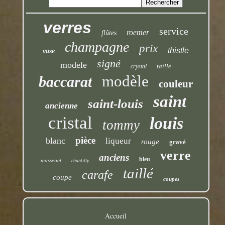
verres
service
roemer
flûtes
champagne
prix
thistle
vase
signé
modele
taille
crystal
modèle
baccarat
couleur
saint
saint-louis
ancienne
cristal
louis
tommy
pièce
blanc
liqueur
rouge
gravé
verre
anciens
bleu
massenet
chantilly
taillé
carafe
coupe
coupes
Accueil