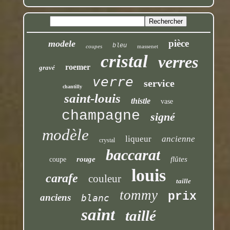
pièce
modele
bleu
coupes
massenet
cristal
verres
roemer
gravé
verre
service
chantilly
saint-louis
thistle
vase
champagne
signé
modèle
liqueur
ancienne
crystal
baccarat
rouge
flûtes
coupe
louis
carafe
couleur
taille
tommy
prix
anciens
blanc
saint
taillé