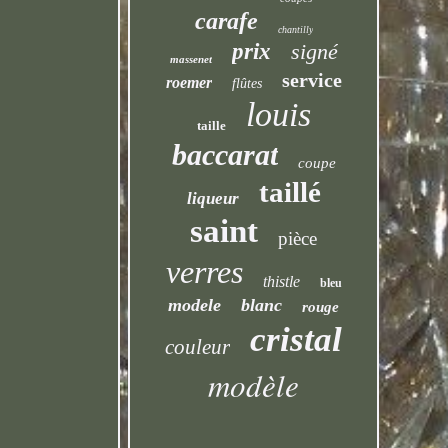
carafe
chantilly
prix
signé
massenet
service
roemer
flûtes
louis
taille
baccarat
coupe
taillé
liqueur
saint
pièce
verres
thistle
bleu
modele
blanc
rouge
cristal
couleur
modèle