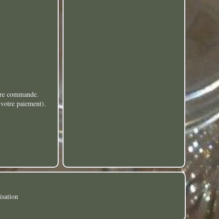
otre commande.
 votre paiement).
isation