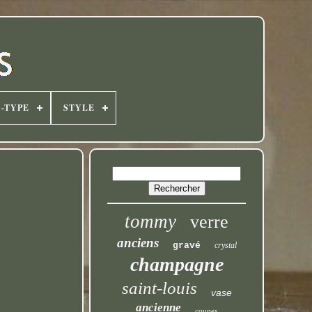
-TYPE
STYLE
tommy
verre
anciens
gravé
crystal
champagne
saint-louis
vase
ancienne
coupes