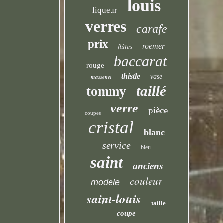
louis
liqueur
verres
carafe
prix
flûtes
roemer
baccarat
rouge
thistle
massenet
vase
taillé
tommy
verre
pièce
coupes
cristal
blanc
service
bleu
saint
anciens
couleur
modele
saint-louis
taille
coupe