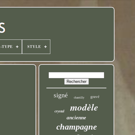
-TYPE
STYLE
signé
gravé
chantilly
modèle
crystal
ancienne
champagne