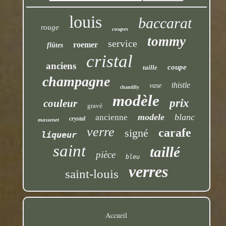
louis
baccarat
rouge
coupes
tommy
service
roemer
flûtes
cristal
anciens
coupe
taille
champagne
thistle
vase
chantilly
modèle
prix
couleur
gravé
modele
blanc
ancienne
crystal
massenet
verre
carafe
signé
liqueur
saint
taillé
pièce
bleu
verres
saint-louis
Accueil