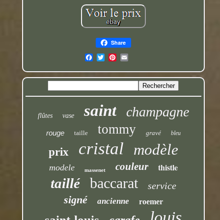
Share
saint
champagne
flûtes
vase
tommy
rouge
taille
gravé
bleu
cristal
modèle
prix
couleur
thistle
modele
massenet
baccarat
taillé
service
signé
ancienne
roemer
louis
saint-louis