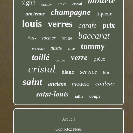
signé
gravé
crystal
chantilly
champagne
ancienne
liqueur
louis
verres
carafe
prix
baccarat
flûtes
roemer
rouge
tommy
thistle
massenet
vase
taillé
verre
pièce
coupes
cristal
service
blanc
bleu
saint
couleur
anciens
modele
saint-louis
coupe
taille
Accueil
Contactez Nous