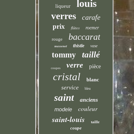
louis
liqueur
verres
carafe
prix
flûtes
roemer
baccarat
rouge
thistle
massenet
vase
taillé
tommy
verre
pièce
coupes
cristal
blanc
service
bleu
saint
anciens
couleur
modele
saint-louis
taille
coupe