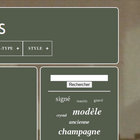
-TYPE
STYLE
signé
gravé
chantilly
modèle
crystal
ancienne
champagne