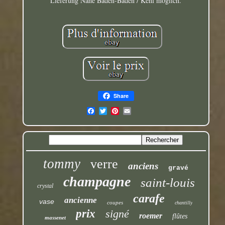
Lieferung Nähe Baden-Baden / Kehl möglich.
Share
tommy
verre
anciens
gravé
champagne
saint-louis
crystal
carafe
ancienne
vase
coupes
chantilly
prix
signé
roemer
flûtes
massenet