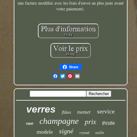
une facture modifiée avec les frais d'envoi au plus juste avant
votre paiement).
Share
verres
service
roemer
flûtes
champagne
prix
thistle
vase
signé
modele
taille
crystal