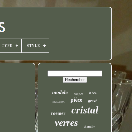
-TYPE
STYLE
modele
bleu
coupes
pièce
gravé
massenet
cristal
roemer
verres
chantilly