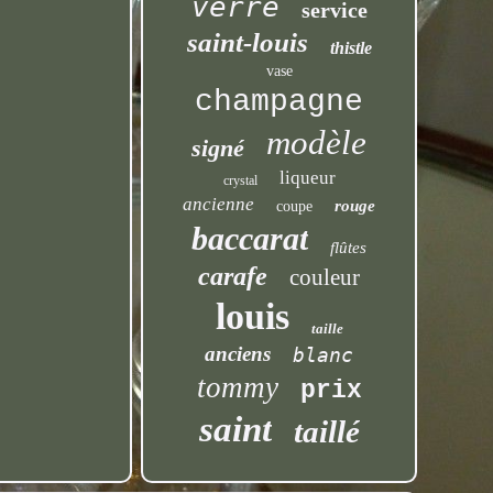
verre
service
saint-louis
thistle
vase
champagne
modèle
signé
liqueur
crystal
ancienne
rouge
coupe
baccarat
flûtes
carafe
couleur
louis
taille
anciens
blanc
tommy
prix
saint
taillé