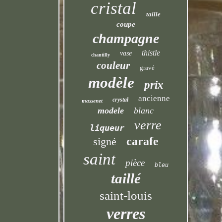
cristal
taille
coupe
champagne
thistle
vase
chantilly
couleur
gravé
modèle
prix
ancienne
crystal
massenet
modele
blanc
verre
liqueur
carafe
signé
saint
pièce
bleu
taillé
saint-louis
verres