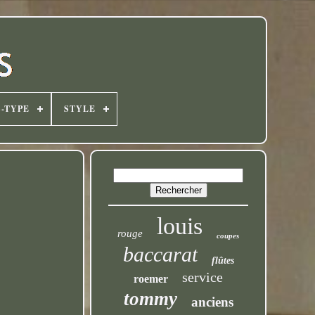
-TYPE
STYLE
louis
rouge
coupes
baccarat
flûtes
service
roemer
tommy
anciens