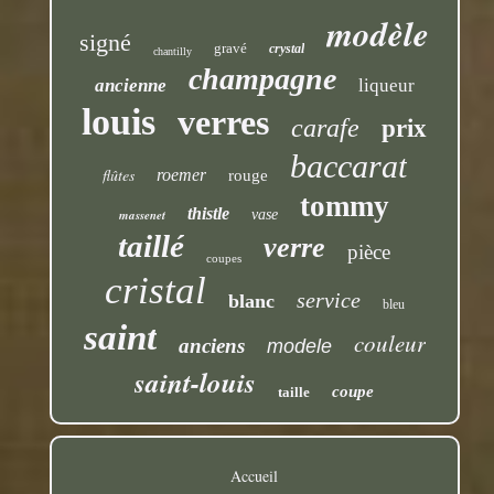
modèle
signé
gravé
crystal
chantilly
champagne
ancienne
liqueur
louis
verres
carafe
prix
baccarat
flûtes
roemer
rouge
tommy
thistle
massenet
vase
taillé
verre
pièce
coupes
cristal
service
blanc
bleu
saint
couleur
anciens
modele
saint-louis
coupe
taille
Accueil