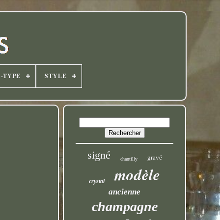
-TYPE
STYLE
signé
gravé
chantilly
modèle
crystal
ancienne
champagne