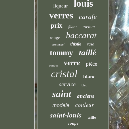
louis
liqueur
verres
carafe
prix
flûtes
roemer
baccarat
rouge
thistle
massenet
vase
taillé
tommy
verre
pièce
coupes
cristal
blanc
service
bleu
saint
anciens
couleur
modele
saint-louis
taille
coupe