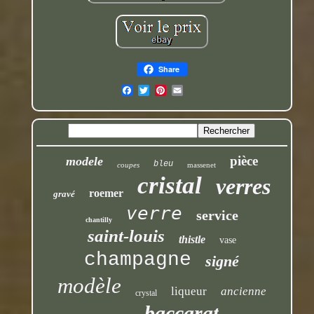
Share
pièce
modele
bleu
coupes
massenet
cristal
verres
roemer
gravé
verre
service
chantilly
saint-louis
thistle
vase
champagne
signé
modèle
liqueur
ancienne
crystal
baccarat