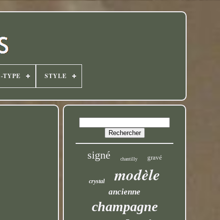
-TYPE
STYLE
signé
gravé
chantilly
modèle
crystal
ancienne
champagne