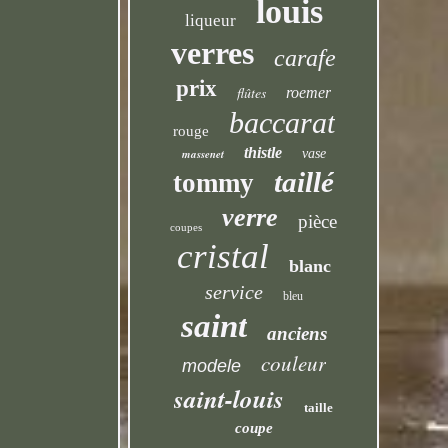
louis
liqueur
verres
carafe
prix
flûtes
roemer
baccarat
rouge
thistle
massenet
vase
taillé
tommy
verre
pièce
coupes
cristal
blanc
service
bleu
saint
anciens
couleur
modele
saint-louis
taille
coupe