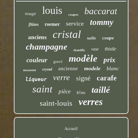
louis
baccarat
rouge
coupes
tommy
service
roemer
flûtes
cristal
anciens
coupe
taille
champagne
thistle
vase
chantilly
modèle
prix
couleur
gravé
modele
blanc
ancienne
crystal
massenet
verre
carafe
signé
liqueur
saint
taillé
pièce
bleu
verres
saint-louis
Accueil