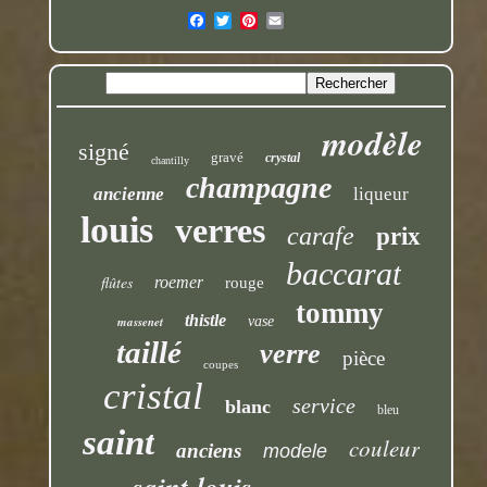
modèle
signé
gravé
crystal
chantilly
champagne
ancienne
liqueur
louis
verres
carafe
prix
baccarat
flûtes
roemer
rouge
tommy
thistle
massenet
vase
taillé
verre
pièce
coupes
cristal
service
blanc
bleu
saint
couleur
anciens
modele
saint-louis