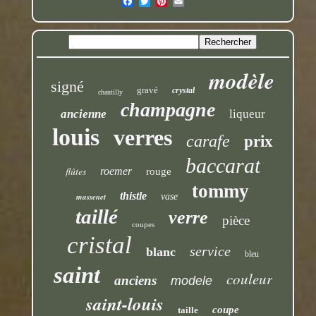
modèle
signé
gravé
crystal
chantilly
champagne
ancienne
liqueur
louis
verres
carafe
prix
baccarat
flûtes
roemer
rouge
tommy
thistle
massenet
vase
taillé
verre
pièce
coupes
cristal
service
blanc
bleu
saint
couleur
anciens
modele
saint-louis
coupe
taille