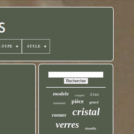
-TYPE
STYLE
modele
bleu
coupes
pièce
gravé
massenet
cristal
roemer
verres
chantilly