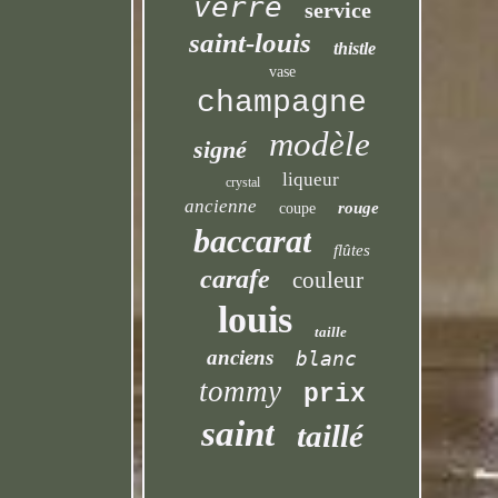
verre
service
saint-louis
thistle
vase
champagne
modèle
signé
liqueur
crystal
ancienne
rouge
coupe
baccarat
flûtes
carafe
couleur
louis
taille
anciens
blanc
tommy
prix
saint
taillé