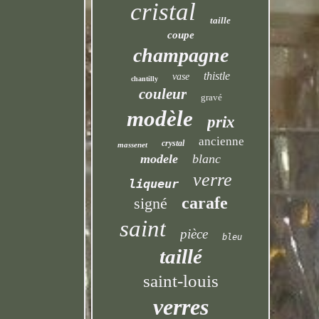
cristal
taille
coupe
champagne
thistle
vase
chantilly
couleur
gravé
modèle
prix
ancienne
crystal
massenet
modele
blanc
verre
liqueur
carafe
signé
saint
pièce
bleu
taillé
saint-louis
verres