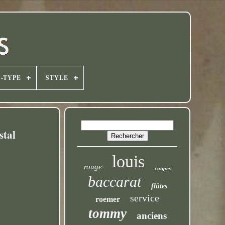
-TYPE
STYLE
stal
louis
rouge
coupes
baccarat
flûtes
service
roemer
tommy
anciens