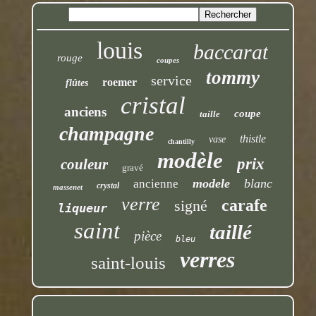
louis
baccarat
rouge
coupes
tommy
service
roemer
flûtes
cristal
anciens
coupe
taille
champagne
thistle
vase
chantilly
modèle
prix
couleur
gravé
modele
blanc
ancienne
crystal
massenet
verre
carafe
signé
liqueur
saint
taillé
pièce
bleu
verres
saint-louis