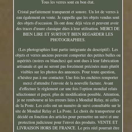
Tous les verres sont en bon état.
Cristal parfaitement transparent et sonore. Un lot de verres à
eau également en vente. Je rappelle que les objets vendus sont
des objets d'occasion. Ils ont donc déjà vécu et peuvent avoir
des traces d'usure classique dûes à leur utilisation. MERCI DE
BIEN LIRE ET SURTOUT BIEN REGARDER LES
PHOTOGRAPHIES.
(Les photographies font partie intégrante du descriptif). Les
objets et verres anciens peuvent comporter des petites bulles ou
aspérités (noires ou blanches) qui sont dues à leur fabrication
artisanale et qui ne seront pas forcément précisées mais plutôt
visibles sur les photos des annonces. Pour toute question,
n'hésitez pas à me contacter. Une fois les enchères remporter
merci d'attendre l'envoie de la nouvelle facture. Avant
d'effectuer le règlement car une fois l'option mondial relais
sélectionner et payer, plus de modification possible. Attention,
je ne rembourse ni les erreurs liées à Mondial Relay, ni celles
de la Poste. Les colis ont un numéro de suivi consultable sur le
site de Mondial Relay et La Poste. Le choix du transporteur est
décidé en fonction des articles pour permettre un suivi et une
protection judicieuse pour l'envoi des produits. VENTE ET
LIVRAISON HORS DE FRANCE. Le prix réel pourrait être