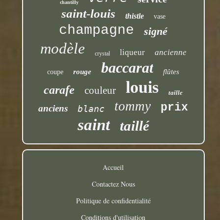
chantilly
saint-louis
thistle
vase
champagne
signé
modèle
liqueur
ancienne
crystal
baccarat
rouge
flûtes
coupe
louis
carafe
couleur
taille
tommy
prix
anciens
blanc
saint
taillé
Accueil
Contactez Nous
Politique de confidentialité
Conditions d'utilisation