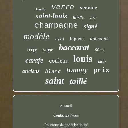
verre
service
chantilly
saint-louis
thistle
vase
champagne
signé
modèle
liqueur
ancienne
crystal
baccarat
rouge
flûtes
coupe
louis
carafe
couleur
taille
tommy
prix
anciens
blanc
saint
taillé
Accueil
Contactez Nous
Politique de confidentialité