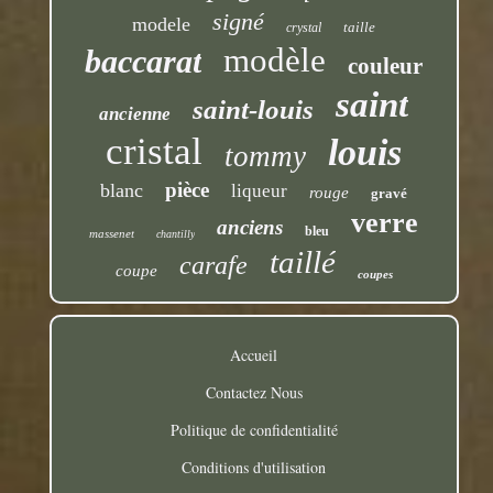
signé
modele
taille
crystal
modèle
baccarat
couleur
saint
saint-louis
ancienne
cristal
louis
tommy
pièce
blanc
liqueur
rouge
gravé
verre
anciens
bleu
massenet
chantilly
taillé
carafe
coupe
coupes
Accueil
Contactez Nous
Politique de confidentialité
Conditions d'utilisation