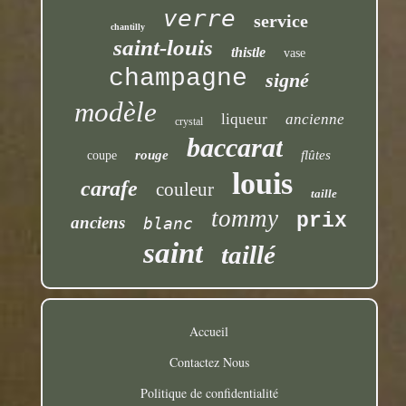
verre
service
chantilly
saint-louis
thistle
vase
champagne
signé
modèle
liqueur
ancienne
crystal
baccarat
rouge
flûtes
coupe
louis
carafe
couleur
taille
tommy
prix
anciens
blanc
saint
taillé
Accueil
Contactez Nous
Politique de confidentialité