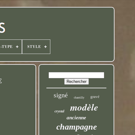
-TYPE
STYLE
E
signé
gravé
chantilly
modèle
crystal
ancienne
champagne