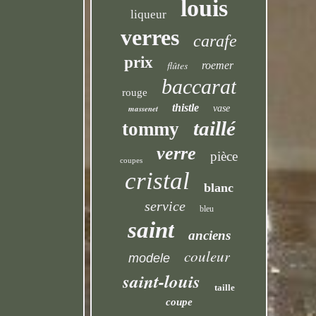
louis
liqueur
verres
carafe
prix
flûtes
roemer
baccarat
rouge
thistle
massenet
vase
taillé
tommy
verre
pièce
coupes
cristal
blanc
service
bleu
saint
anciens
couleur
modele
saint-louis
taille
coupe