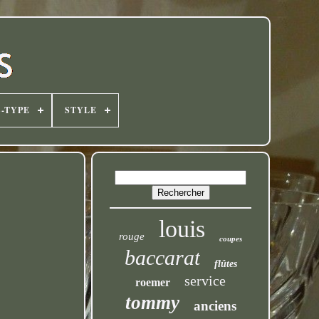
-TYPE
STYLE
louis
rouge
coupes
baccarat
flûtes
service
roemer
tommy
anciens