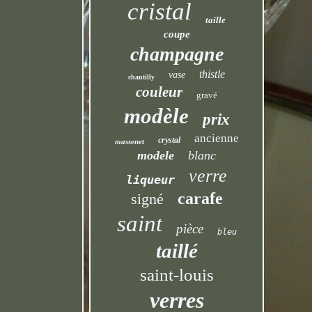
cristal
taille
coupe
champagne
thistle
vase
chantilly
couleur
gravé
modèle
prix
ancienne
crystal
massenet
modele
blanc
verre
liqueur
carafe
signé
saint
pièce
bleu
taillé
saint-louis
verres